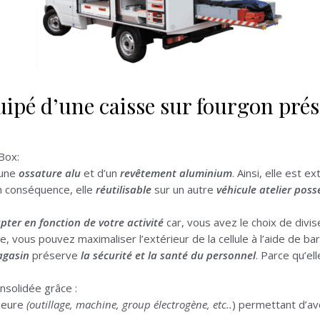
quipé d’une caisse sur fourgon pré
Box:
 une
ossature alu
et d’un
revêtement aluminium
. Ainsi, elle est
n conséquence, elle
réutilisable
sur un autre
véhicule atelier pos
pter en fonction de votre activité
car, vous avez le choix de divi
 vous pouvez maximaliser l’extérieur de la cellule à l’aide de bar
agasin
préserve
la sécurité et la santé du personnel
. Parce qu’e
nsolidée grâce :
rieure
(outillage, machine, group électrogène, etc..
) permettant d’av