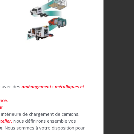
n
avec des
aménagements métalliques et
nce.
r.
cie intérieure de chargement de camions.
telier
.
Nous définirons ensemble vos
on
. Nous sommes à votre disposition pour