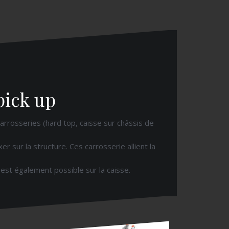
pick up
arrosseries (hard top, caisse sur châssis de
r sur la structure. Ces carrosserie allient la
 est également possible sur la caisse.