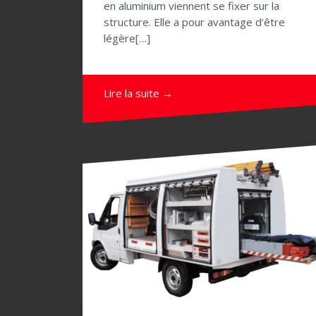
en aluminium viennent se fixer sur la
structure. Elle a pour avantage d’être
légère[…]
Lire la suite →