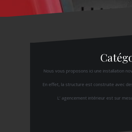
Catégo
Nous vous proposons ici une installation no
En effet, la structure est construite avec de
L’ agencement intérieur est sur mesur